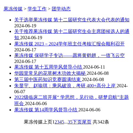
果冻传媒
>
学生工作
>
团学动态
关于选举果冻传媒 第十二届研究生代表大会代表的通知
2024-06-19
关于推荐果冻传媒 第十二届研究生会主席团候选人的通
知
2024-06-19
果冻传媒 2023－2024学年班主任考核汇报会顺利召开
2024-06-17
果冻传媒 保研学子专访——愿将黄鹤翅，一借飞云空
2024-06-17
果冻传媒 第十五周学风督导小结
2024-06-11
华园里常见的花草树木功效大揭秘
2024-06-08
第三届中医药知识竞赛圆满结束
2024-06-08
朱显宇、赵瑜琪：乘风破浪，考研 400+高分上岸
2024-
06-07
2022级临床二班开展“ 学思想，见行动，研梦启航”主题
班会
2024-06-06
果冻传媒 第14周学风督导小结
2024-06-06
果冻传媒
上页
1
2
3
4
5
...
35
下页
尾页
共342条